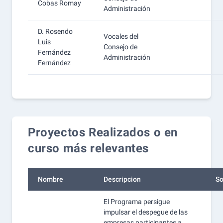
Cobas Romay
Administración
D. Rosendo
Vocales del
Luis
Consejo de
Fernández
Administración
Fernández
Proyectos Realizados o en
curso más relevantes
Nombre
Descripcion
So
El Programa persigue
impulsar el despegue de las
empresas participantes a